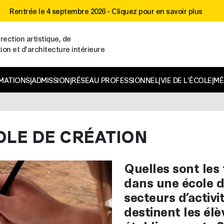
Rentrée le 4 septembre 2026 -
Cliquez pour en savoir plus
rection artistique, de
n et d'architecture intérieure
MATIONS
|
ADMISSION
|
RÉSEAU PROFESSIONNEL
|
VIE DE L'ÉCOLE
|
MÉ
OLE DE CRÉATION
Quelles sont les
dans une école d
secteurs d’activit
destinent les él