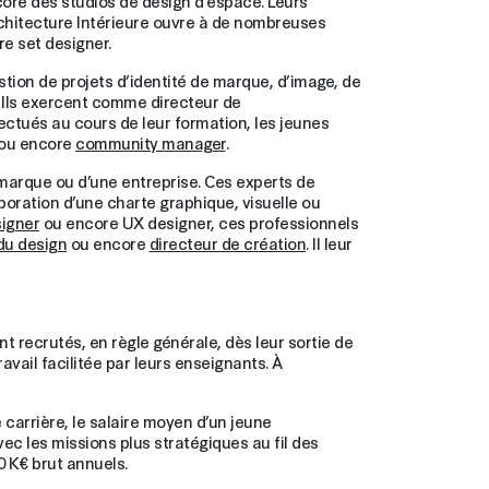
core des studios de design d’espace. Leurs
rchitecture Intérieure ouvre à de nombreuses
e set designer.
ion de projets d’identité de marque, d’image, de
 Ils exercent comme directeur de
ectués au cours de leur formation, les jeunes
ou encore
community manager
.
e marque ou d’une entreprise. Ces experts de
laboration d’une charte graphique, visuelle ou
igner
ou encore UX designer, ces professionnels
du design
ou encore
directeur de création
. Il leur
nt recrutés, en règle générale, dès leur sortie de
avail facilitée par leurs enseignants. À
carrière, le salaire moyen d’un jeune
ec les missions plus stratégiques au fil des
0 K€ brut annuels.