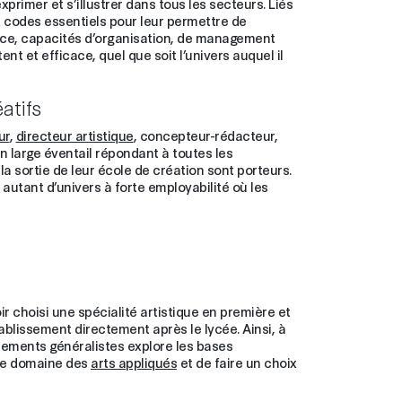
primer et s’illustrer dans tous les secteurs. Liés
 codes essentiels pour leur permettre de
igence, capacités d’organisation, de management
nt et efficace, quel que soit l’univers auquel il
atifs
ur
,
directeur artistique
, concepteur-rédacteur,
un large éventail répondant à toutes les
la sortie de leur école de création sont porteurs.
 autant d’univers à forte employabilité où les
ir choisi une spécialité artistique en première et
ablissement directement après le lycée. Ainsi, à
nements généralistes explore les bases
 le domaine des
arts appliqués
et de faire un choix