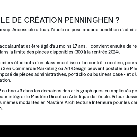
LE DE CRÉATION PENNINGHEN ?
rsup. Accessible à tous, l’école ne pose aucune condition d’admiss
.
u baccalauréat et être âgé d’au moins 17 ans. Il convient ensuite de 
ans la limite des places disponibles (300 à la rentrée 2024).
emiers étudiants d’un classement issu d’un contrôle continu, pours
ac +3 en Commerce/Marketing ou Art/Design peuvent postuler au Ma
omposé de pièces administratives, portfolio ou business case - et d’
ation.
+2 ou bac +3 dans les domaines des arts graphiques ou appliqués pe
r intégrer le Mastère Direction Artistique de l’école. Si leur dossi
es mêmes modalités en Mastère Architecture Intérieure pour les can
n.