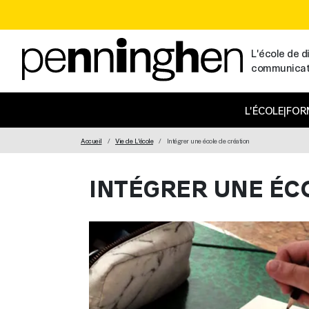
L'école de di
communicatio
MAIN NAVIGATION
L'ÉCOLE
|
FOR
Accueil
Vie de L'école
Intégrer une école de création
INTÉGRER UNE ÉC