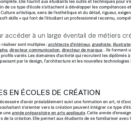
plète. Elle fournit aux étudiants les outils et techniques pour s’ex
in de ce type d’école s’attachent à développer les compétences et
 Culture artistique, sens de l’esthétique et du détail, rigueur, ex
oft skills » qui font de l’étudiant un professionnel reconnu, compéte
ur accéder à un large éventail de métiers cré
réaliser sont multiples :
architecte d’intérieur
,
graphiste
,
illustrate
aphe
,
directeur communication
,
directeur de marque
… Ils forment 
profils variés. Les domaines d’activité qui recrutent les diplômés à 
passant par le design, l’architecture et les nouvelles technologies :
ES EN ÉCOLES DE CRÉATION
nécessaire d’avoir préalablement suivi une formation en art, ni d’avo
ouhaitant s’orienter vers la création peuvent intégrer ce type d’ét
re une
année préparatoire en arts appliqués
. Cette année d’enseig
 de la création. Elle permet aux étudiants de se familiariser avec