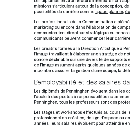
Les diplômés en Architecture Intérieure sont app
missions s’articulent autour de la conception, d
possibilités de carrière comme
space planner
,
éc
Les professionnels de la Communication diplômés
marketing ou encore dans l’élaboration de campag
communication, directeur stratégique ou encore di
communicants peuvent commencer leur carriè
Les créatifs formés à la Direction Artistique à P
l’image travaillent à élaborer une stratégie de not
sonore déclinable sur une diversité de supports 
de l’image assument après quelques années de c
incombe d’assurer la gestion d’une équipe, la défin
L’employabilité et des salaires d
Les diplômés de Penninghen évoluent dans les domai
l’école à des postes à responsabilités notamment e
Penninghen, tous les professeurs sont des profes
Les stages et workshops effectués au cours de le
professionnel en création, design d’espace ou enc
années, leurs salaires évoluent pour atteindre en