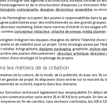
elés à intégrer des agences d’architecture, bureaux d’étude ou en
e l’aménagement et de la structuration d’espaces. La formation d’A
lairagiste
,
scénographe
,
designer
,
décorateur,
ensemblier
ou encor
 de Penninghen occupent des postes à responsabilités dans la gest
nes publicitaires pour des institutionnels ou des grands groupes.
recteur marketing. Selon leurs centres d’intérêt et les stages eff
re comme
concepteur rédacteur
,
attaché de presse
,
média planner
enninghen intègrent les équipes chargées de définir l’identité d’un
oriété et de visibilité pour un projet. Cette stratégie passe par l’é
et médias. Infographiste,
designer packaging
, graphiste,
motion des
arrière des postes d’encadrement :
directeur artistique
,
directeur 
ition d’une stratégie et le pilotage de projets.
ans les métiers de la création
nes de la culture, de la mode, de la publicité, du luxe, etc. Ils so
n gestion de projet. Ils disposent d’une entrée sur le marché du tr
sionnels en activité, experts dans leur domaine.
ur formation renforcent également leur employabilité. En début de 
ore communication varie entre 35 et 45 K€ brut annuels. En lien av
 moyenne en fin de carrière, tous secteurs confondus, les 100 à 12