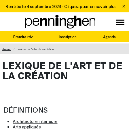
Rentrée le 4 septembre 2026 -
Cliquez pour en savoir plus
Prendre rdv
Inscription
Agenda
MAIN NAVIGATION
Accueil
Lexique de l'art et de la création
LEXIQUE DE L'ART ET DE
LA CRÉATION
.
DÉFINITIONS
Architecture intérieure
Arts appliqués