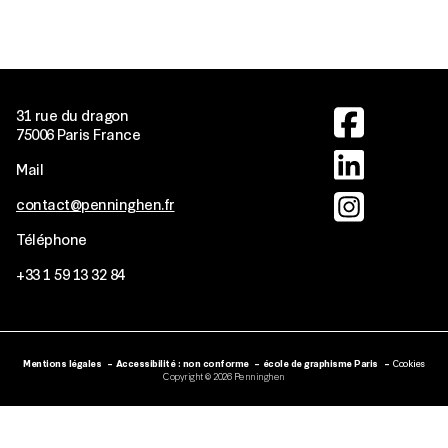
Image
31 rue du dragon
75006 Paris France
Image
Mail
Image
contact@penninghen.fr
Téléphone
+33
1 59 13 32 84
MENTIONS LÉGALE
Mentions légales
Accessibilité : non conforme
école de graphisme Paris
Cookies
Copyright © 2026 Penninghen