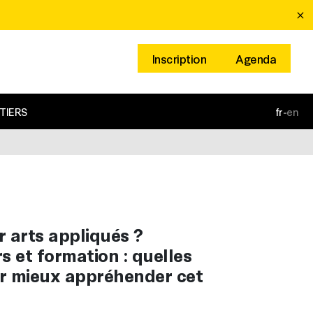
Inscription
Agenda
TIERS
fr
-
en
 arts appliqués ?
rs et formation : quelles
ur mieux appréhender cet