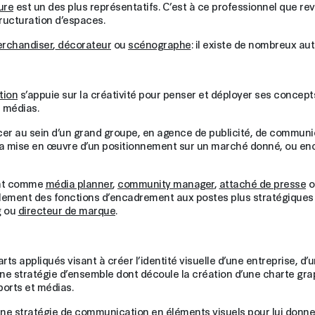
ure
est un des plus représentatifs. C’est à ce professionnel que re
tructuration d’espaces.
erchandiser
,
décorateur
ou
scénographe
: il existe de nombreux au
tion
s’appuie sur la créativité pour penser et déployer ses concept
es médias.
r au sein d’un grand groupe, en agence de publicité, de communica
 la mise en œuvre d’un positionnement sur un marché donné, ou enc
ent comme
média planner
,
community manager
,
attaché de presse
o
lement des fonctions d’encadrement aux postes plus stratégiques
g
ou
directeur de marque
.
rts appliqués visant à créer l’identité visuelle d’une entreprise, d’
 une stratégie d’ensemble dont découle la création d’une charte gr
pports et médias.
ne stratégie de communication en éléments visuels pour lui donner 