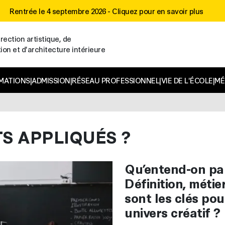
Rentrée le 4 septembre 2026 -
Cliquez pour en savoir plus
rection artistique, de
n et d'architecture intérieure
MATIONS
|
ADMISSION
|
RÉSEAU PROFESSIONNEL
|
VIE DE L'ÉCOLE
|
MÉ
TS APPLIQUÉS ?
Qu’entend-on par
Définition, métie
sont les clés po
univers créatif ?