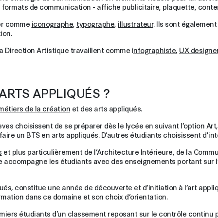
s formats de communication - affiche publicitaire, plaquette, cont
cer comme
iconographe
,
typographe
,
illustrateur
. Ils sont également
tion.
a Direction Artistique travaillent comme i
nfographiste
,
UX designe
ARTS APPLIQUÉS ?
métiers de la création
et des arts appliqués.
lèves choisissent de se préparer dès le lycée en suivant l’option Ar
aire un BTS en arts appliqués. D’autres étudiants choisissent d'in
s
et plus particulièrement de l’Architecture Intérieure, de la Commun
le accompagne les étudiants avec des enseignements portant sur l
qués
, constitue une année de découverte et d’initiation à l’art appli
ormation dans ce domaine et son choix d’orientation.
emiers étudiants d’un classement reposant sur le contrôle continu po