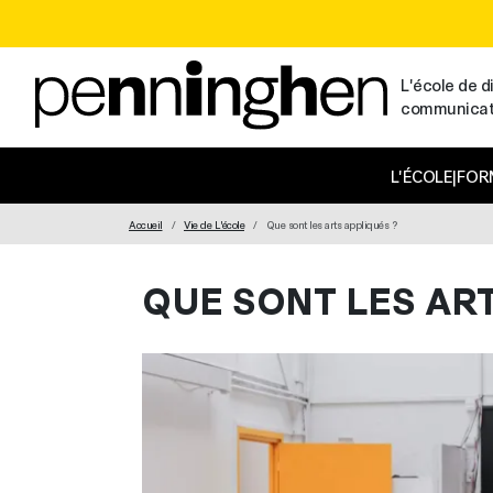
L'école de di
communicatio
MAIN NAVIGATION
L'ÉCOLE
|
FOR
Accueil
Vie de L'école
Que sont les arts appliqués ?
QUE SONT LES AR