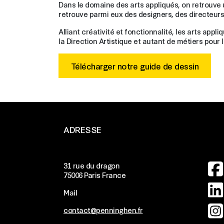
Dans le domaine des arts appliqués, on retrouve u
retrouve parmi eux des designers, des directeurs
Alliant créativité et fonctionnalité, les arts ap
la Direction Artistique et autant de métiers pour
Télécharger notre guide de dessin
ADRESSE
Ima
31 rue du dragon
75006 Paris France
Ima
Mail
Ima
contact@penninghen.fr