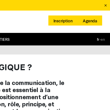
Inscription
Agenda
TIERS
fr
-
en
GIQUE ?
 la communication, le
 est essentiel à la
positionnement d’une
, rôle, principe, et