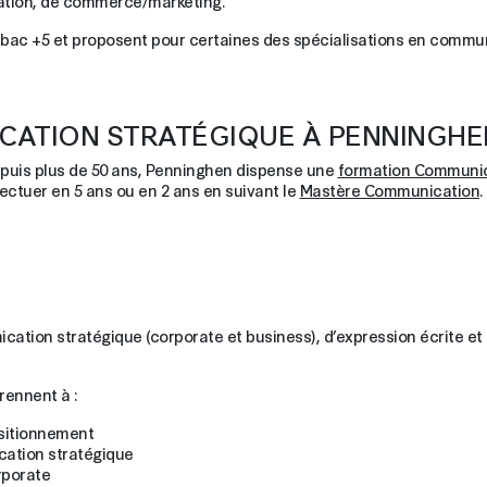
ation, de commerce/marketing.
 bac +5 et proposent pour certaines des spécialisations en commun
CATION STRATÉGIQUE À PENNINGHE
epuis plus de 50 ans, Penninghen dispense une
formation Communi
ctuer en 5 ans ou en 2 ans en suivant le
Mastère Communication
.
ion stratégique (corporate et business), d’expression écrite et o
rennent à :
ositionnement
cation stratégique
rporate