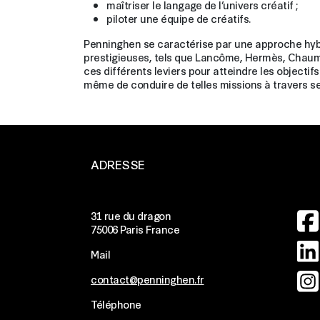
maîtriser le langage de l’univers créatif ;
piloter une équipe de créatifs.
Penninghen se caractérise par une approche hyb
prestigieuses, tels que Lancôme, Hermès, Chaume
ces différents leviers pour atteindre les object
même de conduire de telles missions à travers 
ADRESSE
Ima
31 rue du dragon
75006 Paris France
Ima
Mail
Ima
contact@penninghen.fr
Téléphone