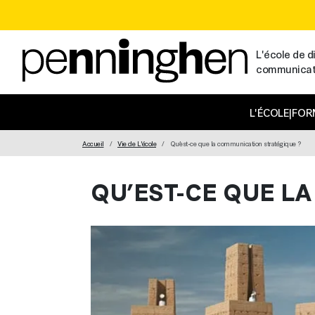
L'école de di
communicatio
MAIN NAVIGATION
L'ÉCOLE
|
FOR
Accueil
Vie de L'école
Qu’est-ce que la communication stratégique ?
QU’EST-CE QUE L