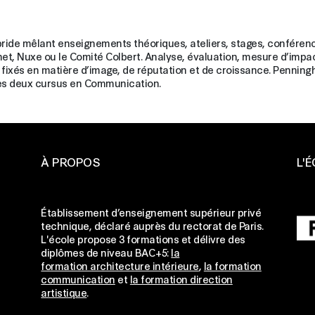
ride mêlant enseignements théoriques, ateliers, stages, confére
t, Nuxe ou le Comité Colbert. Analyse, évaluation, mesure d’impac
ifs fixés en matière d’image, de réputation et de croissance. Penn
ses deux cursus en Communication.
À PROPOS
L'
ge
Établissement d’enseignement supérieur privé
technique, déclaré auprès du rectorat de Paris.
L'école propose 3 formations et délivre des
ge
diplômes de niveau BAC+5:
la
formation architecture intérieure
,
la formation
ge
communication
et
la formation direction
artistique
.