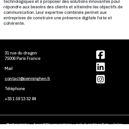
technologiques et à proposer des solutions innovantes pour
répondre aux besoins des clients et atteindre les objectifs de
communication. Leur expertise combinée permet aux
entreprises de construire une présence digitale forte et
cohérente.
Image
31 rue du dragon
75006 Paris France
Image
Mail
Image
contact@penninghen.fr
Téléphone
+33
1 59 13 32 84
MENTIONS LÉGALE
Mentions légales
Accessibilité : non conforme
école de graphisme Paris
Cookies
Copyright © 2026 Penninghen