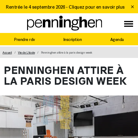
Rentrée le 4 septembre 2026 -
Cliquez pour en savoir plus
Prendre rdv
Inscription
Agenda
MAIN NAVIGATION
Accueil
Vie de L'école
Penninghen attire à la paris design week
PENNINGHEN ATTIRE À
LA PARIS DESIGN WEEK