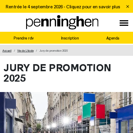
Rentrée le 4 septembre 2026 -
Cliquez pour en savoir plus
Prendre rdv
Inscription
Agenda
MAIN NAVIGATION
Accueil
Vie de L'école
Jury de promotion 2025
JURY DE PROMOTION
2025