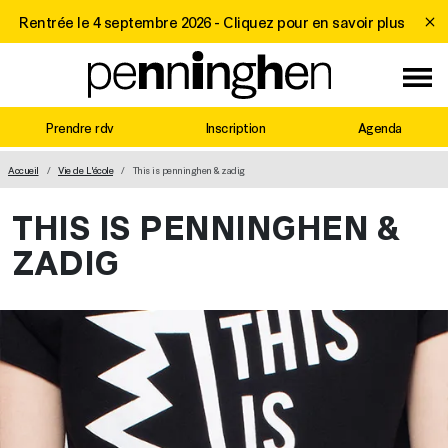
Rentrée le 4 septembre 2026 -
Cliquez pour en savoir plus
Prendre rdv
Inscription
Agenda
MAIN NAVIGATION
Accueil
Vie de L'école
This is penninghen & zadig
THIS IS PENNINGHEN &
ZADIG