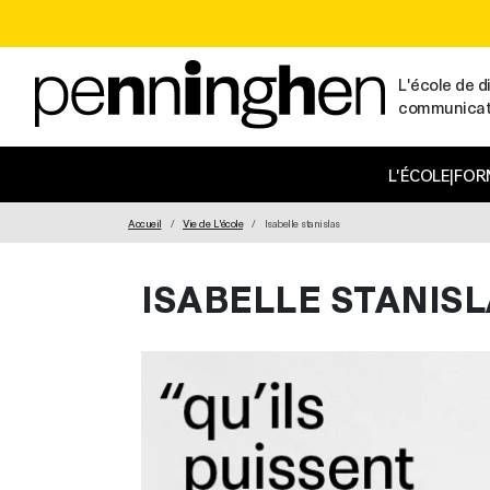
L'école de di
communicatio
MAIN NAVIGATION
L'ÉCOLE
|
FOR
Accueil
Vie de L'école
Isabelle stanislas
ISABELLE STANIS