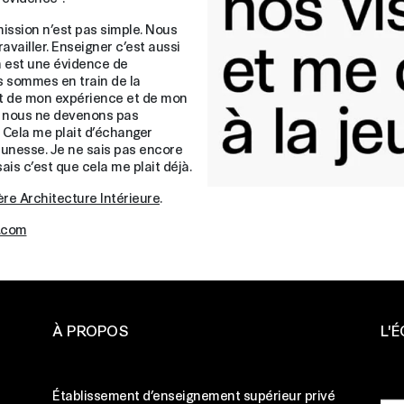
mission n’est pas simple. Nous
vailler. Enseigner c’est aussi
n est une évidence de
 sommes en train de la
rt de mon expérience et de mon
ue nous ne devenons pas
 Cela me plait d’échanger
eunesse. Je ne sais pas encore
ais c’est que cela me plait déjà.
re Architecture Intérieure
.
s.com
À PROPOS
L'
ge
Établissement d’enseignement supérieur privé