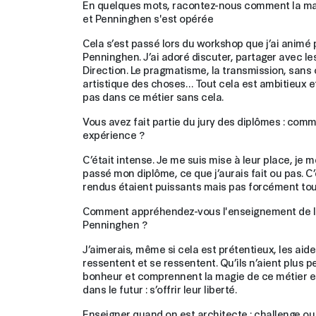
En quelques mots, racontez-nous comment la mag
et Penninghen s'est opérée
Cela s’est passé lors du workshop que j’ai animé 
Penninghen. J’ai adoré discuter, partager avec le
Direction. Le pragmatisme, la transmission, sans o
artistique des choses… Tout cela est ambitieux et
pas dans ce métier sans cela.
Vous avez fait partie du jury des diplômes : com
expérience ?
C’était intense. Je me suis mise à leur place, je 
passé mon diplôme, ce que j’aurais fait ou pas. C
rendus étaient puissants mais pas forcément tous
Comment appréhendez-vous l'enseignement de l'a
Penninghen ?
J’aimerais, même si cela est prétentieux, les aider 
ressentent et se ressentent. Qu’ils n’aient plus pe
bonheur et comprennent la magie de ce métier et 
dans le futur : s’offrir leur liberté.
Enseigner quand on est architecte : challenge o