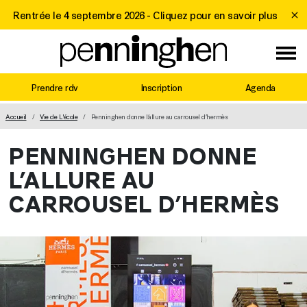
Rentrée le 4 septembre 2026 -
Cliquez pour en savoir plus
Prendre rdv
Inscription
Agenda
MAIN NAVIGATION
Accueil
Vie de L'école
Penninghen donne l’allure au carrousel d’hermès
PENNINGHEN DONNE
L’ALLURE AU
CARROUSEL D’HERMÈS