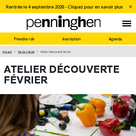
Rentrée le 4 septembre 2026 -
Cliquez pour en savoir plus
Prendre rdv
Inscription
Agenda
MAIN NAVIGATION
Accueil
Vie de L'école
Atelier découverte février
ATELIER DÉCOUVERTE
FÉVRIER