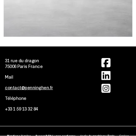
Image
31 rue du dragon
75006 Paris France
Image
Mail
Image
contact@penninghen.fr
Téléphone
+33
1 59 13 32 84
Mentions légales
Accessibilité : non conforme
école de graphisme Paris
Cookies