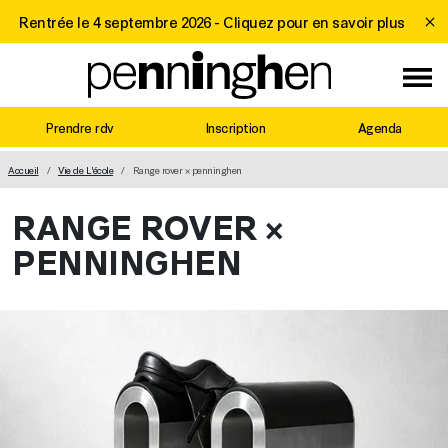
Rentrée le 4 septembre 2026 -
Cliquez pour en savoir plus
Prendre rdv
Inscription
Agenda
MAIN NAVIGATION
Accueil
Vie de L'école
Range rover × penninghen
RANGE ROVER ×
PENNINGHEN