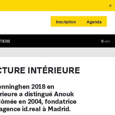
Inscription
Agenda
TIERS
fr
-
en
CTURE INTÉRIEURE
enninghen 2018 en
érieure a distingué Anouk
lômée en 2004, fondatrice
l’agence id.real à Madrid.