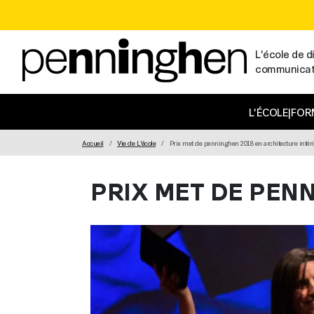
L'école de di
communicatio
MAIN NAVIGATION
L'ÉCOLE
|
FOR
Accueil
Vie de L'école
Prix met de penninghen 2018 en architecture intér
PRIX MET DE PEN