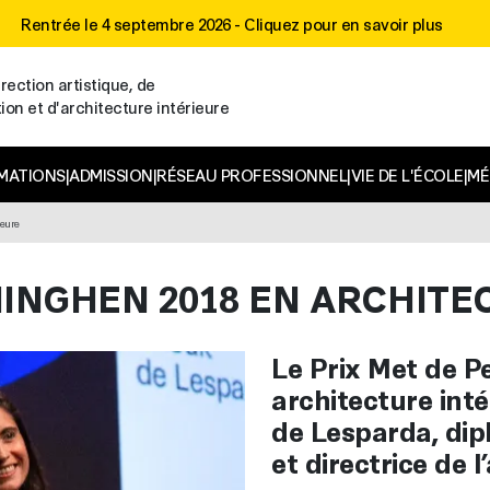
Rentrée le 4 septembre 2026 -
Cliquez pour en savoir plus
rection artistique, de
n et d'architecture intérieure
MATIONS
|
ADMISSION
|
RÉSEAU PROFESSIONNEL
|
VIE DE L'ÉCOLE
|
MÉ
ieure
NINGHEN 2018 EN ARCHITE
Le Prix Met de P
architecture int
de Lesparda, dip
et directrice de 