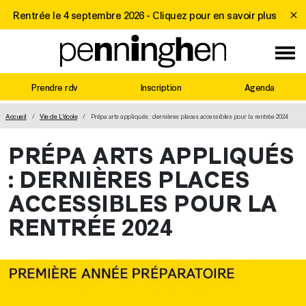
Rentrée le 4 septembre 2026 -
Cliquez pour en savoir plus
Prendre rdv
Inscription
Agenda
MAIN NAVIGATION
Accueil
Vie de L'école
Prépa arts appliqués : dernières places accessibles pour la rentrée 2024
PRÉPA ARTS APPLIQUÉS
: DERNIÈRES PLACES
ACCESSIBLES POUR LA
RENTRÉE 2024