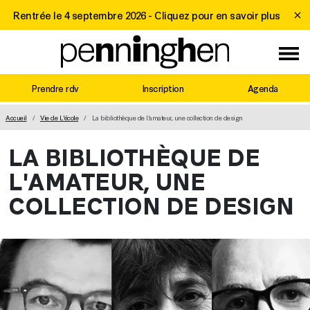
Rentrée le 4 septembre 2026 -
Cliquez pour en savoir plus
Prendre rdv
Inscription
Agenda
MAIN NAVIGATION
Accueil
Vie de L'école
La bibliothèque de l'amateur, une collection de design
LA BIBLIOTHÈQUE DE
L'AMATEUR, UNE
COLLECTION DE DESIGN